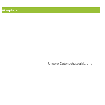
Akzeptieren
WIR BENUTZEN COOKIES UM IHREN
BESUCH UNSERER WEBSEITE ZU
ERMÖGLICHEN. DIE GESETZTEN COOKIES
SIND NOTWENDIG, UM DIE
FUNKTIONALITÄT DIESER WEBSEITE ZU
GEWÄHRLEISTEN.
Wenn Sie Ihre Browsereinstellungen nich ändern, akzeptieren Sie
bitte die Nutzung von Cookies.
Unsere Datenschutzerklärung