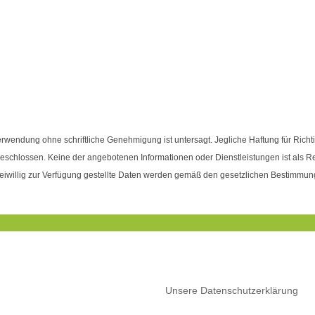
Verwendung ohne schriftliche Genehmigung ist untersagt. Jegliche Haftung für Richt
geschlossen. Keine der angebotenen Informationen oder Dienstleistungen ist als
eiwillig zur Verfügung gestellte Daten werden gemäß den gesetzlichen Bestimmung
REN BESUCH UNSERER WEBSEITE ZU E
DIE FUNKTIONALITÄT DIESER WEBSEI
n Sie bitte die Nutzung von Cookies.
Unsere Datenschutzerklärung