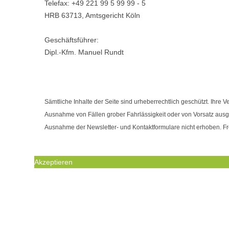
Telefax: +49 221 99 5 99 99 - 5
HRB 63713, Amtsgericht Köln
Geschäftsführer:
Dipl.-Kfm. Manuel Rundt
Sämtliche Inhalte der Seite sind urheberrechtlich geschützt. Ihre 
Ausnahme von Fällen grober Fahrlässigkeit oder von Vorsatz aus
Ausnahme der Newsletter- und Kontaktformulare nicht erhoben. Fr
Akzeptieren
WIR BENUTZEN COOKIES UM IH
COOKIES SIND NOTWENDIG, UM 
Wenn Sie Ihre Browsereinstellungen nich ändern, akzeptiere