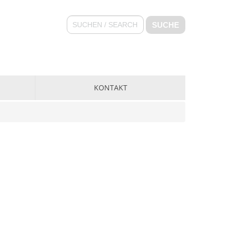
SUCHE
KONTAKT
NGEN
IMPRESSUM
KONTAKTFORMULAR
DATENSCHUTZ
E
ANFAHRT
RHEIT