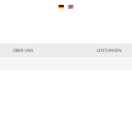
Suchen
...
ÜBER-UNS
LEISTUNGEN
TEAM
FORENSISCHE DIENSTLEISTU
ATIONSPARTNER
IT-FORENSIK
R KÖNNEN
IT-SICHERHEIT
ÜREN, FLYER &
IT-COMPLIANCE & COMPLIANC
ENTLICHUNGEN
INTERNE REVISION
DATENSCHUTZ & DATENSICHE